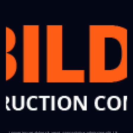
Lorem ipsum dolor sit amet, consectetur adipiscing elit. Ut