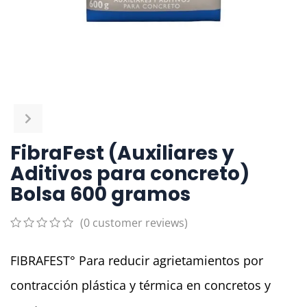
FibraFest (Auxiliares y
Aditivos para concreto)
Bolsa 600 gramos
(
0
customer reviews)
0
5
0
out
FIBRAFEST° Para reducir agrietamientos por
of
based
contracción plástica y térmica en concretos y
on
customer