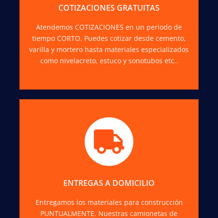
ingenieros.
COTIZACIONES GRATUITAS
Atendemos COTIZACIONES en un periodo de
COTIZAR
tiempo CORTO. Puedes cotizar desde cemento,
varilla y mortero hasta materiales especializados
como nivelacreto, estuco y sonotubos etc..
Todas y cada una de nuestras entregas se
caracterizan por nuestra amabilidad,
honestidad y RESPONSABILIDAD.
ENTREGAS A DOMICILIO
Entregamos los materiales para construcción
COTIZAR
PUNTUALMENTE. Nuestras camionetas de