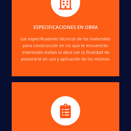
Te ayudamos también con la cuantificación y
estimación de costos en los diversos materiales
para construcción que intervienen en las
estructuras de su obra.
ESPECIFICACIONES EN OBRA
Los especificadores técnicos de los materiales
COTIZAR
para construcción en los que te encuentres
interesado visitan la obra con la finalidad de
asesorarte en uso y aplicación de los mismos.
Nos puedes contactar en mostrador, vía
telefónica y por correo electrónico. Atención
especializada a constructoras, arquitectos e