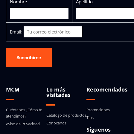
Nombre
Apellido
Email:
MCM
Lo más
Recomendados
visitadas
Cuéntanos ¿Cómo te
Promociones
Catálogo de productos
atendimos?
Tips
Conócenos
Aviso de Privacidad
Síguenos