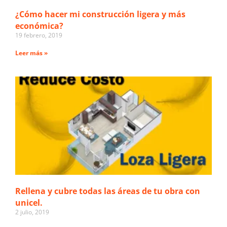
¿Cómo hacer mi construcción ligera y más
económica?
19 febrero, 2019
Leer más »
Rellena y cubre todas las áreas de tu obra con
unicel.
2 julio, 2019