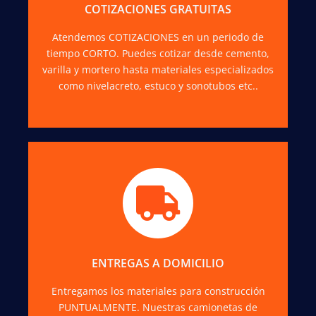
ingenieros.
COTIZACIONES GRATUITAS
Atendemos COTIZACIONES en un periodo de
COTIZAR
tiempo CORTO. Puedes cotizar desde cemento,
varilla y mortero hasta materiales especializados
como nivelacreto, estuco y sonotubos etc..
Todas y cada una de nuestras entregas se
caracterizan por nuestra amabilidad,
honestidad y RESPONSABILIDAD.
ENTREGAS A DOMICILIO
Entregamos los materiales para construcción
COTIZAR
PUNTUALMENTE. Nuestras camionetas de