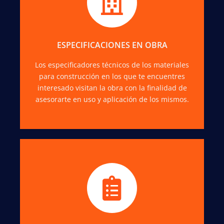
Te ayudamos también con la cuantificación y
estimación de costos en los diversos materiales
para construcción que intervienen en las
estructuras de su obra.
ESPECIFICACIONES EN OBRA
Los especificadores técnicos de los materiales
COTIZAR
para construcción en los que te encuentres
interesado visitan la obra con la finalidad de
asesorarte en uso y aplicación de los mismos.
Nos puedes contactar en mostrador, vía
telefónica y por correo electrónico. Atención
especializada a constructoras, arquitectos e